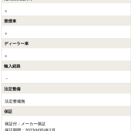
○
禁煙車
○
ディーラー車
○
輸入経路
－
法定整備
法定整備無
保証
保証付：メーカー保証
保証期間：2023(H35)年2月